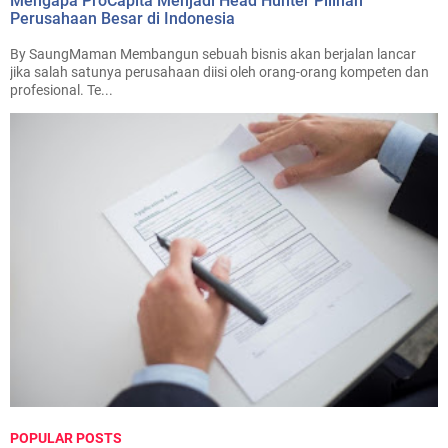
Mengapa ProCapita Menjadi Head Hunter Pilihan
Perusahaan Besar di Indonesia
By SaungMaman Membangun sebuah bisnis akan berjalan lancar
jika salah satunya perusahaan diisi oleh orang-orang kompeten dan
profesional. Te...
POPULAR POSTS