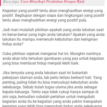
Baca juga:
Cara Menyikapi Perubahan Dengan Bijak
Kegiatan yang positif tentu akan menghasilkan energi yang
positif. Begitupun dengan siapa dan lingkungan yang positif
tentu akan menghadirkan energi yang positif pula.
Jadi mari mulailah pikirkan apakah yang anda lakukan saat
ini benar-benar yang ingin anda lakukan? Apakah yang anda
lakukan itu mampu memenuhi kebutuhan dan keinginan
hidup anda?
Coba pikirkan sejenak mengenai hal ini. Mungkin nantinya
anda akan kita temukan gambaran yang pas untuk kegiatan
yang bisa membuat hidup menjadi lebih baik.
Jika ternyata yang anda lakukan saat ini bukanlah
pekerjaan idaman anda, tak perlu terlalu berkecil hati. Yang
penting, paling tidak itu bisa mencukupi kebutuhan anda
sekeluarga. Sebab itulah tugas utama jika anda sebagai
kepala keluarga. Tentu saja tidak cukup hanya sampai di
sini saja, kemudian cobalah perlahan untuk mengubah
kegiatan anda itu ke kegiatan yang anda yakini merupakan
kegiatan yang lebih bisa mengubah hidup anda sekeluarga