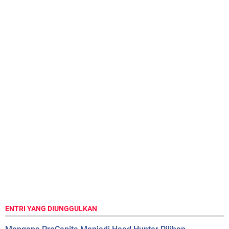
ENTRI YANG DIUNGGULKAN