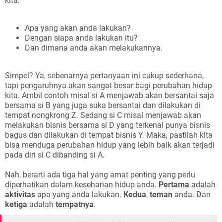
kita:
Apa yang akan anda lakukan?
Dengan siapa anda lakukan itu?
Dan dimana anda akan melakukannya.
Simpel? Ya, sebenarnya pertanyaan ini cukup sederhana,
tapi pengaruhnya akan sangat besar bagi perubahan hidup
kita. Ambil contoh misal si A menjawab akan bersantai saja
bersama si B yang juga suka bersantai dan dilakukan di
tempat nongkrong Z. Sedang si C misal menjawab akan
melakukan bisnis bersama si D yang terkenal punya bisnis
bagus dan dilakukan di tempat bisnis Y. Maka, pastilah kita
bisa menduga perubahan hidup yang lebih baik akan terjadi
pada diri si C dibanding si A.
Nah, berarti ada tiga hal yang amat penting yang perlu
diperhatikan dalam keseharian hidup anda.
Pertama
adalah
aktivitas
apa yang anda lakukan.
Kedua
,
teman
anda. Dan
ketiga
adalah
tempatnya
.