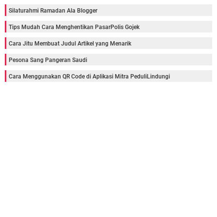
Silaturahmi Ramadan Ala Blogger
Tips Mudah Cara Menghentikan PasarPolis Gojek
Cara Jitu Membuat Judul Artikel yang Menarik
Pesona Sang Pangeran Saudi
Cara Menggunakan QR Code di Aplikasi Mitra PeduliLindungi