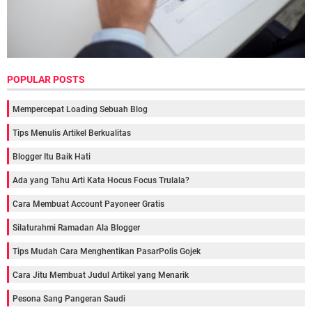
POPULAR POSTS
Mempercepat Loading Sebuah Blog
Tips Menulis Artikel Berkualitas
Blogger Itu Baik Hati
Ada yang Tahu Arti Kata Hocus Focus Trulala?
Cara Membuat Account Payoneer Gratis
Silaturahmi Ramadan Ala Blogger
Tips Mudah Cara Menghentikan PasarPolis Gojek
Cara Jitu Membuat Judul Artikel yang Menarik
Pesona Sang Pangeran Saudi