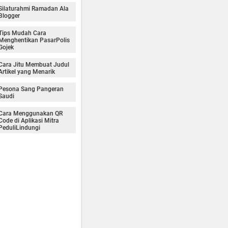
Silaturahmi Ramadan Ala
Blogger
Tips Mudah Cara
Menghentikan PasarPolis
Gojek
Cara Jitu Membuat Judul
Artikel yang Menarik
Pesona Sang Pangeran
Saudi
Cara Menggunakan QR
Code di Aplikasi Mitra
PeduliLindungi