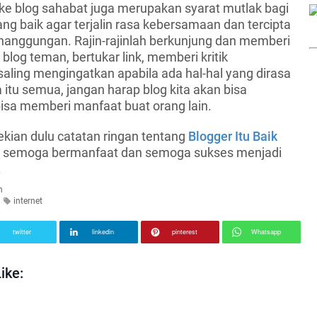
 ke blog sahabat juga merupakan syarat mutlak bagi
ng baik agar terjalin rasa kebersamaan dan tercipta
nanggungan. Rajin-rajinlah berkunjung dan memberi
 blog teman, bertukar link, memberi kritik
ling mengingatkan apabila ada hal-hal yang dirasa
 itu semua, jangan harap blog kita akan bisa
sa memberi manfaat buat orang lain.
ekian dulu catatan ringan tentang
Blogger Itu Baik
i, semoga bermanfaat dan semoga sukses menjadi
.
n
internet
twitter
linkedin
pinterest
Whatsapp
ike: