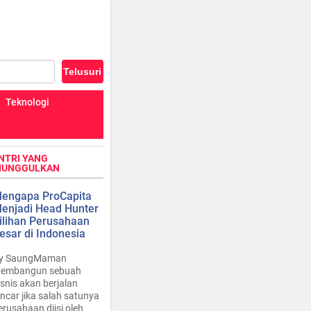
Teknologi
NTRI YANG
IUNGGULKAN
engapa ProCapita
enjadi Head Hunter
ilihan Perusahaan
esar di Indonesia
y SaungMaman
embangun sebuah
isnis akan berjalan
ancar jika salah satunya
erusahaan diisi oleh