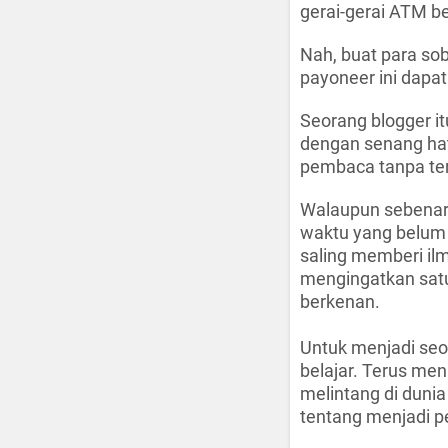
gerai-gerai ATM b
Nah, buat para soba
payoneer ini dapa
Seorang blogger it
dengan senang hati
pembaca tanpa ter
Walaupun sebenarn
waktu yang belum b
saling memberi ilm
mengingatkan satu 
berkenan.
Untuk menjadi seo
belajar. Terus me
melintang di dun
tentang menjadi p