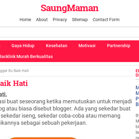
SaungMaman
Home
About
Privacy
Sitemap
Contact Form
s
Gaya Hidup
Kesehatan
Motivasi
Partnership
Backlink Murah Berkualitas
E
gger Itu Baik Hati
D
aik Hati
M
M
ti.
P
si buat seseorang ketika memutuskan untuk menjadi
B
og atau biasa disebut blogger. Ada yang sekedar buat
 sekedar iseng, sekedar coba-coba atau memang
B
M
dikannya sebagai sebuah pekerjaan.
b
l
p