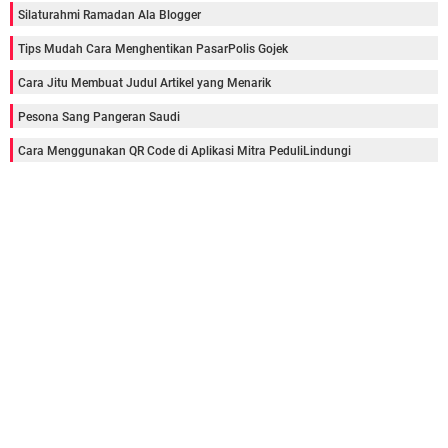
Silaturahmi Ramadan Ala Blogger
Tips Mudah Cara Menghentikan PasarPolis Gojek
Cara Jitu Membuat Judul Artikel yang Menarik
Pesona Sang Pangeran Saudi
Cara Menggunakan QR Code di Aplikasi Mitra PeduliLindungi