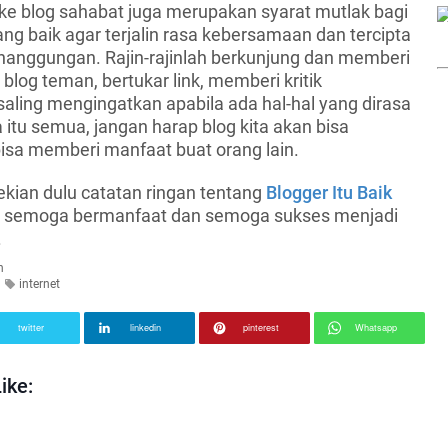
 ke blog sahabat juga merupakan syarat mutlak bagi
ng baik agar terjalin rasa kebersamaan dan tercipta
nanggungan. Rajin-rajinlah berkunjung dan memberi
 blog teman, bertukar link, memberi kritik
ling mengingatkan apabila ada hal-hal yang dirasa
 itu semua, jangan harap blog kita akan bisa
sa memberi manfaat buat orang lain.
ekian dulu catatan ringan tentang
Blogger Itu Baik
i, semoga bermanfaat dan semoga sukses menjadi
.
n
internet
twitter
linkedin
pinterest
Whatsapp
ike: