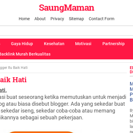
SaungMaman
Home
About
Privacy
Sitemap
Contact Form
s
Gaya Hidup
Kesehatan
Motivasi
Partnership
Backlink Murah Berkualitas
E
gger Itu Baik Hati
D
aik Hati
M
M
ti.
P
si buat seseorang ketika memutuskan untuk menjadi
B
og atau biasa disebut blogger. Ada yang sekedar buat
 sekedar iseng, sekedar coba-coba atau memang
B
M
dikannya sebagai sebuah pekerjaan.
b
l
p