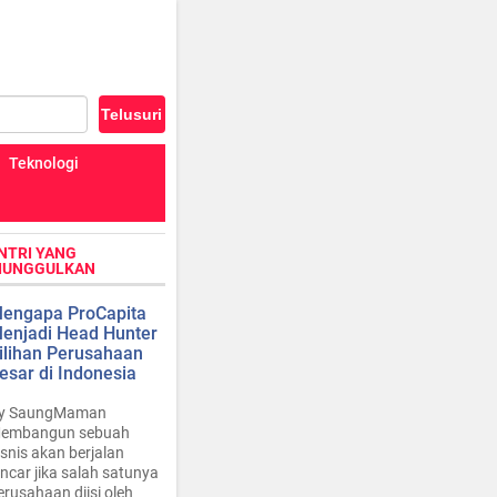
Teknologi
NTRI YANG
IUNGGULKAN
engapa ProCapita
enjadi Head Hunter
ilihan Perusahaan
esar di Indonesia
y SaungMaman
embangun sebuah
isnis akan berjalan
ancar jika salah satunya
erusahaan diisi oleh