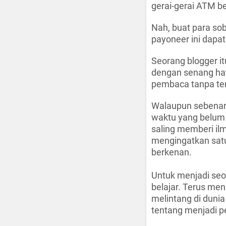
gerai-gerai ATM b
Nah, buat para soba
payoneer ini dapa
Seorang blogger it
dengan senang hati
pembaca tanpa ter
Walaupun sebenarn
waktu yang belum b
saling memberi ilm
mengingatkan satu 
berkenan.
Untuk menjadi seo
belajar. Terus me
melintang di dun
tentang menjadi p