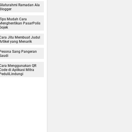
Silaturahmi Ramadan Ala
Blogger
Tips Mudah Cara
Menghentikan PasarPolis
Gojek
Cara Jitu Membuat Judul
Artikel yang Menarik
Pesona Sang Pangeran
Saudi
Cara Menggunakan QR
Code di Aplikasi Mitra
PeduliLindungi