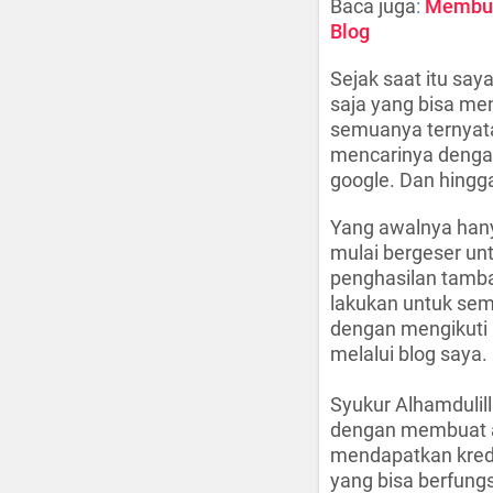
Baca juga
:
Membuat
Blog
Sejak saat itu say
saja yang bisa me
semuanya ternyata
mencarinya dengan
google. Dan hingga
Yang awalnya hany
mulai bergeser un
penghasilan tamba
lakukan untuk sem
dengan mengikuti p
melalui blog saya.
Syukur Alhamdulil
dengan membuat ac
mendapatkan kredit
yang bisa berfungs