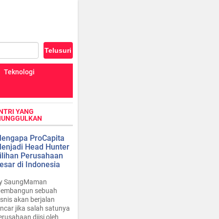
Teknologi
NTRI YANG
IUNGGULKAN
engapa ProCapita
enjadi Head Hunter
ilihan Perusahaan
esar di Indonesia
y SaungMaman
embangun sebuah
isnis akan berjalan
ancar jika salah satunya
erusahaan diisi oleh