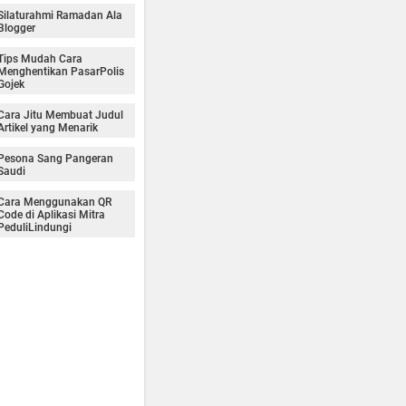
Silaturahmi Ramadan Ala
Blogger
Tips Mudah Cara
Menghentikan PasarPolis
Gojek
Cara Jitu Membuat Judul
Artikel yang Menarik
Pesona Sang Pangeran
Saudi
Cara Menggunakan QR
Code di Aplikasi Mitra
PeduliLindungi