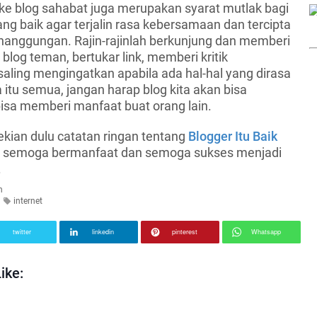
 ke blog sahabat juga merupakan syarat mutlak bagi
ng baik agar terjalin rasa kebersamaan dan tercipta
nanggungan. Rajin-rajinlah berkunjung dan memberi
 blog teman, bertukar link, memberi kritik
ling mengingatkan apabila ada hal-hal yang dirasa
 itu semua, jangan harap blog kita akan bisa
sa memberi manfaat buat orang lain.
ekian dulu catatan ringan tentang
Blogger Itu Baik
i, semoga bermanfaat dan semoga sukses menjadi
.
n
internet
twitter
linkedin
pinterest
Whatsapp
ike: