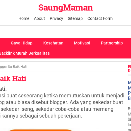
SaungMaman
Home
About
Privacy
Sitemap
Contact Form
s
Gaya Hidup
Kesehatan
Motivasi
Partnership
Backlink Murah Berkualitas
E
gger Itu Baik Hati
D
aik Hati
M
M
ti.
P
si buat seseorang ketika memutuskan untuk menjadi
B
og atau biasa disebut blogger. Ada yang sekedar buat
 sekedar iseng, sekedar coba-coba atau memang
B
M
dikannya sebagai sebuah pekerjaan.
b
l
p