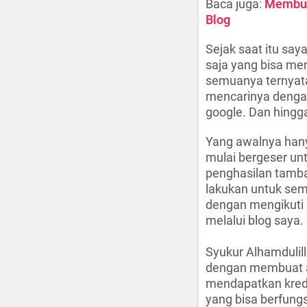
Baca juga
:
Membuat
Blog
Sejak saat itu say
saja yang bisa me
semuanya ternyata
mencarinya dengan
google. Dan hingga
Yang awalnya hany
mulai bergeser un
penghasilan tamba
lakukan untuk sem
dengan mengikuti p
melalui blog saya.
Syukur Alhamdulil
dengan membuat ac
mendapatkan kredit
yang bisa berfungs