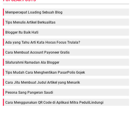
Mempercepat Loading Sebuah Blog
Tips Menulis Artikel Berkualitas
Blogger Itu Baik Hati
Ada yang Tahu Arti Kata Hocus Focus Trulala?
Cara Membuat Account Payoneer Gratis
Silaturahmi Ramadan Ala Blogger
Tips Mudah Cara Menghentikan PasarPolis Gojek
Cara Jitu Membuat Judul Artikel yang Menarik
Pesona Sang Pangeran Saudi
Cara Menggunakan QR Code di Aplikasi Mitra PeduliLindungi