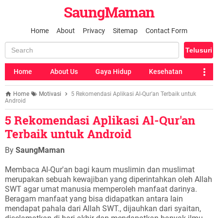
SaungMaman
Home
About
Privacy
Sitemap
Contact Form
Home
About Us
Gaya Hidup
Kesehatan
Home
Motivasi
5 Rekomendasi Aplikasi Al-Qur'an Terbaik untuk
Android
5 Rekomendasi Aplikasi Al-Qur'an
Terbaik untuk Android
By
SaungMaman
Membaca Al-Qur'an bagi kaum muslimin dan muslimat
merupakan sebuah kewajiban yang diperintahkan oleh Allah
SWT agar umat manusia memperoleh manfaat darinya.
Beragam manfaat yang bisa didapatkan antara lain
mendapat pahala dari Allah SWT., dijauhkan dari syaitan,