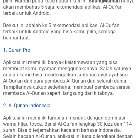
pilih. Namun pada kesempatan kali ini,
SaungMaman
hanya
akan membahas 5 saja rekomendasi aplikasi Al-Qur'an
terbaik untuk Android.
Berikut ini adalah ke 5 rekomendasi aplikasi Al-Qur'an
terbaik untuk Android yang bisa kamu pilih, semoga
bermanfaat:
1. Quran Pro
Aplikasi ini memiliki banyak keistimewaan yang bisa
membuat kamu nyaman menggunakannya. Salah satunya
adalah kamu bisa mendengarkan lantunan ayat-ayat suci
Al-Qur'an dari para pembaca Al-Qur'an dari seluruh dunia.
Tampilannya cukup sederhana, membuat pembaca serasa
membaca Al-Qur'an seperti langsung dari kitabnya.
2. Al-Qur'an Indonesia
Aplikasi ini memiliki tampilan menarik dengan dominasi
warna hijau tosca. Berisi Al-Qur'an lengkap 30 juzz dan 114
surah. Bisa diterjemahkan kedalam bahasa Indonesia.
Selain bacaan Al-Qur'an, aplikasi ini juga dilengkapi dengan