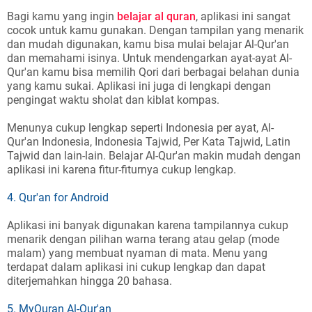
Bagi kamu yang ingin
belajar al quran
, aplikasi ini sangat
cocok untuk kamu gunakan. Dengan tampilan yang menarik
dan mudah digunakan, kamu bisa mulai belajar Al-Qur'an
dan memahami isinya. Untuk mendengarkan ayat-ayat Al-
Qur'an kamu bisa memilih Qori dari berbagai belahan dunia
yang kamu sukai. Aplikasi ini juga di lengkapi dengan
pengingat waktu sholat dan kiblat kompas.
Menunya cukup lengkap seperti Indonesia per ayat, Al-
Qur'an Indonesia, Indonesia Tajwid, Per Kata Tajwid, Latin
Tajwid dan lain-lain. Belajar Al-Qur'an makin mudah dengan
aplikasi ini karena fitur-fiturnya cukup lengkap.
4. Qur'an for Android
Aplikasi ini banyak digunakan karena tampilannya cukup
menarik dengan pilihan warna terang atau gelap (mode
malam) yang membuat nyaman di mata. Menu yang
terdapat dalam aplikasi ini cukup lengkap dan dapat
diterjemahkan hingga 20 bahasa.
5. MyQuran Al-Qur'an