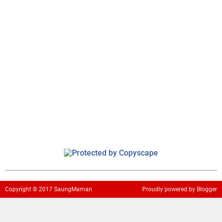
Copyright ©
2017
SaungMaman
Proudly powered
by Blogger