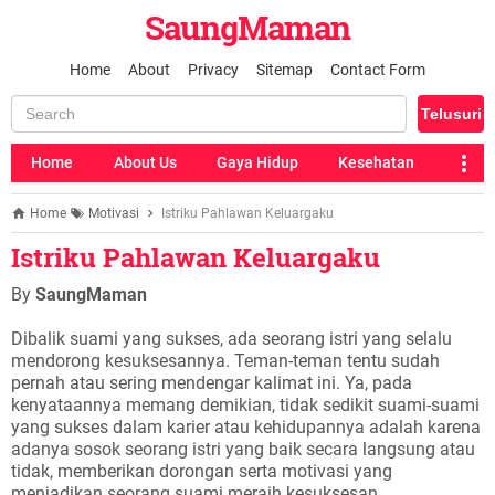
SaungMaman
Home
About
Privacy
Sitemap
Contact Form
Home
About Us
Gaya Hidup
Kesehatan
Home
Motivasi
Istriku Pahlawan Keluargaku
Istriku Pahlawan Keluargaku
By
SaungMaman
Dibalik suami yang sukses, ada seorang istri yang selalu
mendorong kesuksesannya. Teman-teman tentu sudah
pernah atau sering mendengar kalimat ini. Ya, pada
kenyataannya memang demikian, tidak sedikit suami-suami
yang sukses dalam karier atau kehidupannya adalah karena
adanya sosok seorang istri yang baik secara langsung atau
tidak, memberikan dorongan serta motivasi yang
menjadikan seorang suami meraih kesuksesan.