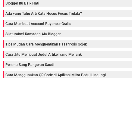
Blogger Itu Baik Hati
Ada yang Tahu Arti Kata Hocus Focus Trulala?
Cara Membuat Account Payoneer Gratis
Silaturahmi Ramadan Ala Blogger
Tips Mudah Cara Menghentikan PasarPolis Gojek
Cara Jitu Membuat Judul Artikel yang Menarik
Pesona Sang Pangeran Saudi
Cara Menggunakan QR Code di Aplikasi Mitra PeduliLindungi