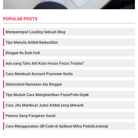
POPULAR POSTS
Mempercepat Loading Sebuah Blog
Tips Menulis Artikel Berkualitas
Blogger Itu Baik Hati
Ada yang Tahu Arti Kata Hocus Focus Trulala?
Cara Membuat Account Payoneer Gratis
Silaturahmi Ramadan Ala Blogger
Tips Mudah Cara Menghentikan PasarPolis Gojek
Cara Jitu Membuat Judul Artikel yang Menarik
Pesona Sang Pangeran Saudi
Cara Menggunakan QR Code di Aplikasi Mitra PeduliLindungi