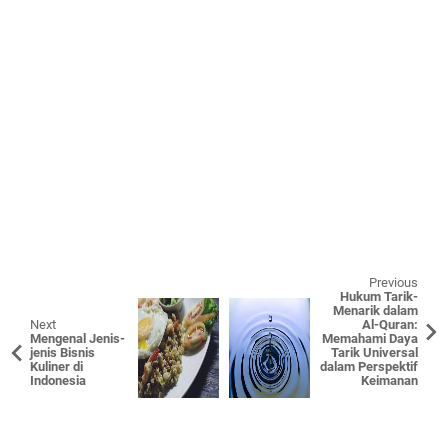
Previous
Hukum Tarik-
Menarik dalam
Next
Al-Quran:
Mengenal Jenis-
Memahami Daya
jenis Bisnis
Tarik Universal
Kuliner di
dalam Perspektif
Indonesia
Keimanan