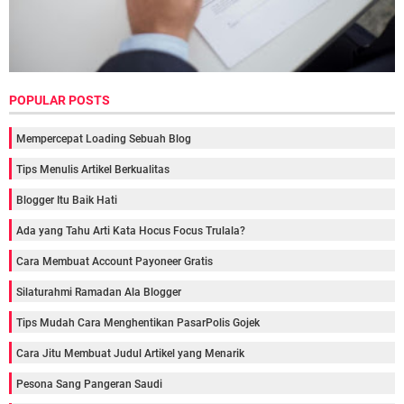
POPULAR POSTS
Mempercepat Loading Sebuah Blog
Tips Menulis Artikel Berkualitas
Blogger Itu Baik Hati
Ada yang Tahu Arti Kata Hocus Focus Trulala?
Cara Membuat Account Payoneer Gratis
Silaturahmi Ramadan Ala Blogger
Tips Mudah Cara Menghentikan PasarPolis Gojek
Cara Jitu Membuat Judul Artikel yang Menarik
Pesona Sang Pangeran Saudi