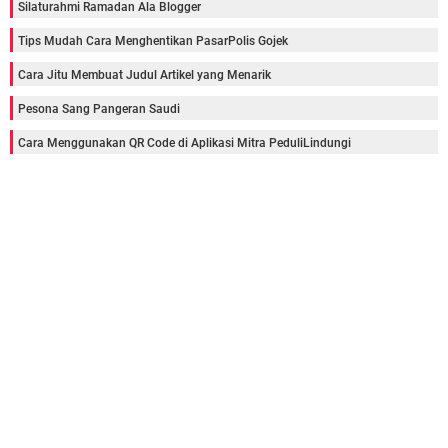
Silaturahmi Ramadan Ala Blogger
Tips Mudah Cara Menghentikan PasarPolis Gojek
Cara Jitu Membuat Judul Artikel yang Menarik
Pesona Sang Pangeran Saudi
Cara Menggunakan QR Code di Aplikasi Mitra PeduliLindungi