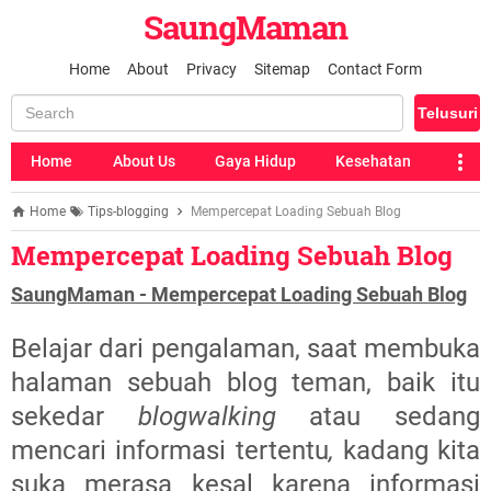
SaungMaman
Home
About
Privacy
Sitemap
Contact Form
Home
About Us
Gaya Hidup
Kesehatan
Home
Tips-blogging
Mempercepat Loading Sebuah Blog
Mempercepat Loading Sebuah Blog
SaungMaman - Mempercepat Loading Sebuah Blog
Belajar dari pengalaman, saat membuka
halaman sebuah blog teman, baik itu
sekedar
blogwalking
atau sedang
mencari informasi tertentu
,
kadang kita
suka merasa kesal karena informasi