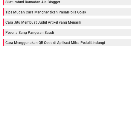
Silaturahmi Ramadan Ala Blogger
Tips Mudah Cara Menghentikan PasarPolis Gojek
Cara Jitu Membuat Judul Artikel yang Menarik
Pesona Sang Pangeran Saudi
Cara Menggunakan QR Code di Aplikasi Mitra PeduliLindungi