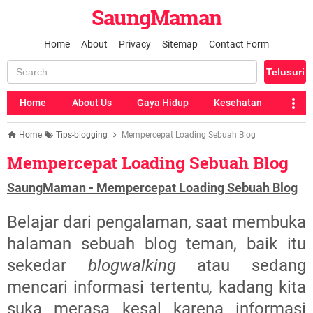
SaungMaman
Home
About
Privacy
Sitemap
Contact Form
Home
About Us
Gaya Hidup
Kesehatan
Home
Tips-blogging
Mempercepat Loading Sebuah Blog
Mempercepat Loading Sebuah Blog
SaungMaman - Mempercepat Loading Sebuah Blog
Belajar dari pengalaman, saat membuka
halaman sebuah blog teman, baik itu
sekedar
blogwalking
atau sedang
mencari informasi tertentu
,
kadang kita
suka merasa kesal karena informasi