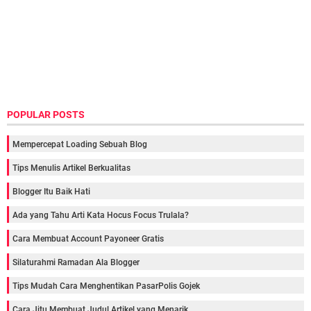
POPULAR POSTS
Mempercepat Loading Sebuah Blog
Tips Menulis Artikel Berkualitas
Blogger Itu Baik Hati
Ada yang Tahu Arti Kata Hocus Focus Trulala?
Cara Membuat Account Payoneer Gratis
Silaturahmi Ramadan Ala Blogger
Tips Mudah Cara Menghentikan PasarPolis Gojek
Cara Jitu Membuat Judul Artikel yang Menarik