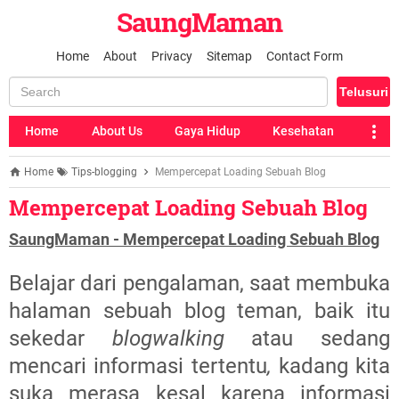
SaungMaman
Home
About
Privacy
Sitemap
Contact Form
Home
About Us
Gaya Hidup
Kesehatan
Home
Tips-blogging
Mempercepat Loading Sebuah Blog
Mempercepat Loading Sebuah Blog
SaungMaman - Mempercepat Loading Sebuah Blog
Belajar dari pengalaman, saat membuka
halaman sebuah blog teman, baik itu
sekedar
blogwalking
atau sedang
mencari informasi tertentu
,
kadang kita
suka merasa kesal karena informasi