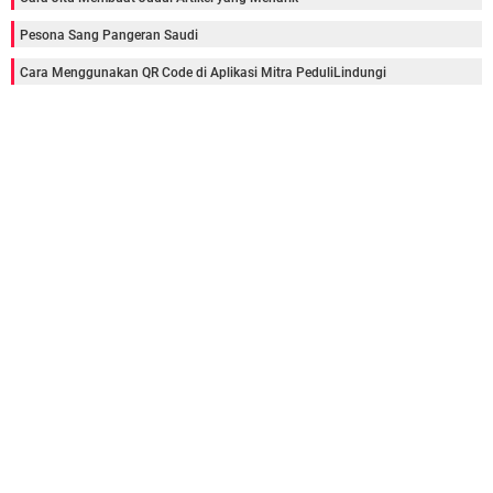
Pesona Sang Pangeran Saudi
Cara Menggunakan QR Code di Aplikasi Mitra PeduliLindungi