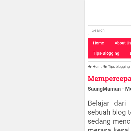
Home
About U
Tips-Blogging
Home
Tips-blogging
Mempercepat
SaungMaman - Me
Belajar dar
sebuah blog t
sedang menca
merasa kesal 