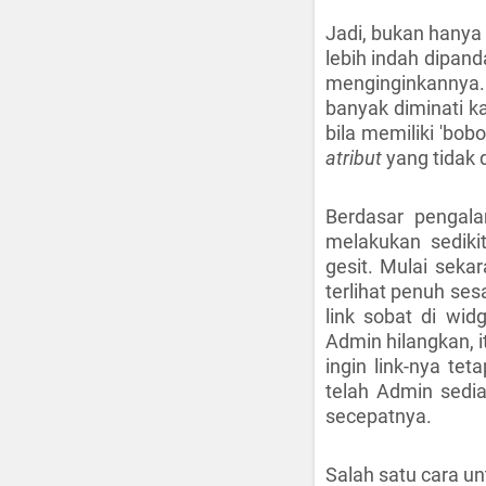
Jadi, bukan hanya
lebih indah dipand
menginginkannya.
banyak diminati k
bila memiliki 'bob
atribut
yang tidak 
Berdasar pengal
melakukan sedik
gesit. Mulai sekara
terlihat penuh se
link sobat di wid
Admin hilangkan, 
ingin link-nya tet
telah Admin sedi
secepatnya.
Salah satu cara u