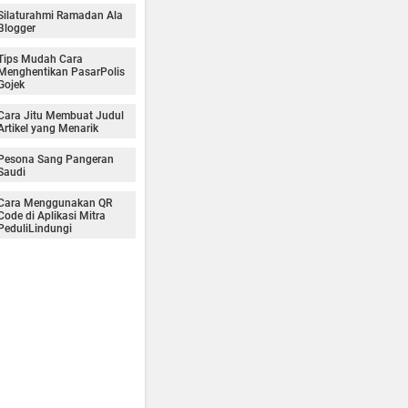
Silaturahmi Ramadan Ala
Blogger
Tips Mudah Cara
Menghentikan PasarPolis
Gojek
Cara Jitu Membuat Judul
Artikel yang Menarik
Pesona Sang Pangeran
Saudi
Cara Menggunakan QR
Code di Aplikasi Mitra
PeduliLindungi