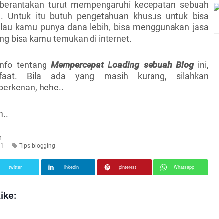
berantakan turut mempengaruhi kecepatan sebuah
a. Untuk itu butuh pengetahuan khusus untuk bisa
lau kamu punya dana lebih, bisa menggunakan jasa
ng bisa kamu temukan di internet.
info tentang
Mempercepat Loading sebuah Blog
ini,
aat. Bila ada yang masih kurang, silahkan
berkenan, hehe..
..
n
21
Tips-blogging
twitter
linkedin
pinterest
Whatsapp
ike: