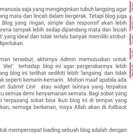
 manusia saja yang menginginkan tubuh langsing agar
ang mata dan lincah dalam bergerak. Tetapi blog juga
 Blog yang ringan, simple dan
responsif
akan lebih
arena tampak lebih sedap dipandang mata dan lincah
ot' yang ideal dan tidak terlalu banyak memiliki
atribut-
diperlukan.
aman tersebut, akhirnya Admin memutuskan untuk
it
'diet'
terhadap blog ini agar pergerakannya lebih
ng blog ini terlihat sedikitt lebih 'langsing' dan tidak
sak seperti kemarin-kemarin. Mohon maaf apabila ada
get
Submit Link
atau widget lainnya yang terpaksa
itu semua demi kenyamanan semata. Bagi sobat yang
ap terpasang sobat bisa ikuti blog ini di tempat yang
akan, semoga berkenan, Insya Allah akan di
follback
ntuk mempercepat loading sebuah blog adalah dengan