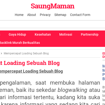
SaungMaman
Home
About
Privacy
Sitemap
Contact Form
s
Gaya Hidup
Kesehatan
Motivasi
Partnership
Backlink Murah Berkualitas
E
Mempercepat Loading Sebuah Blog
D
 Loading Sebuah Blog
M
M
mpercepat Loading Sebuah Blog
P
B
i pengalaman, saat membuka halaman
B
eman, baik itu sekedar
blogwalking
atau
M
b
ri informasi tertentu
,
kadang kita suka
l
karena informasi yang sedang kita cari
p