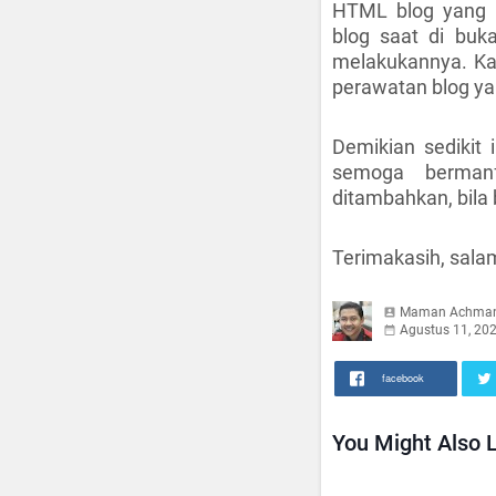
HTML blog yang 
blog saat di buk
melakukannya. Ka
perawatan blog ya
Demikian sedikit 
semoga bermanf
ditambahkan, bila 
Terimakasih, salam
Maman Achma
Agustus 11, 20
facebook
You Might Also L