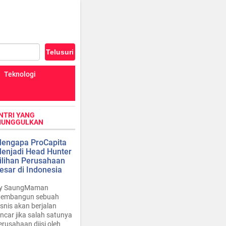
Teknologi
NTRI YANG
IUNGGULKAN
engapa ProCapita
enjadi Head Hunter
ilihan Perusahaan
esar di Indonesia
y SaungMaman
embangun sebuah
isnis akan berjalan
ancar jika salah satunya
erusahaan diisi oleh