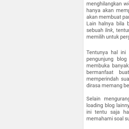
menghilangkan
wi
hanya akan mempe
akan membuat para
Lain halnya bila 
sebuah
link
, tent
memilih untuk pergi
Tentunya hal ini 
pengunjung blog
membuka banyak a
bermanfaat bu
memperindah suat
dirasa memang ben
Selain menguran
loading blog lai
ini tentu saja 
memahami soal s