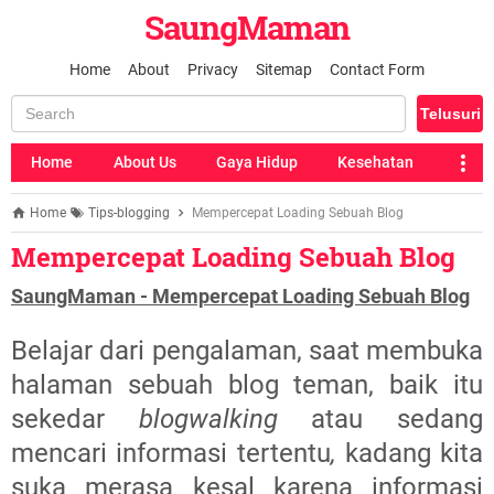
SaungMaman
Home
About
Privacy
Sitemap
Contact Form
Home
About Us
Gaya Hidup
Kesehatan
Home
Tips-blogging
Mempercepat Loading Sebuah Blog
Mempercepat Loading Sebuah Blog
SaungMaman - Mempercepat Loading Sebuah Blog
Belajar dari pengalaman, saat membuka
halaman sebuah blog teman, baik itu
sekedar
blogwalking
atau sedang
mencari informasi tertentu
,
kadang kita
suka merasa kesal karena informasi