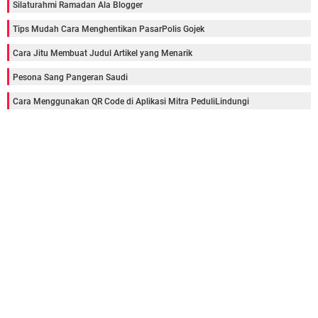
Silaturahmi Ramadan Ala Blogger
Tips Mudah Cara Menghentikan PasarPolis Gojek
Cara Jitu Membuat Judul Artikel yang Menarik
Pesona Sang Pangeran Saudi
Cara Menggunakan QR Code di Aplikasi Mitra PeduliLindungi