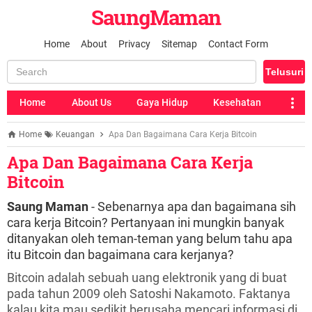
SaungMaman
Home
About
Privacy
Sitemap
Contact Form
Home
About Us
Gaya Hidup
Kesehatan
Home
Keuangan
Apa Dan Bagaimana Cara Kerja Bitcoin
Apa Dan Bagaimana Cara Kerja
Bitcoin
Saung Maman
- Sebenarnya apa dan bagaimana sih
cara kerja Bitcoin?
Pertanyaan ini mungkin banyak
ditanyakan oleh teman-teman yang belum tahu apa
itu Bitcoin dan bagaimana cara kerjanya?
Bitcoin adalah sebuah uang elektronik yang di buat
pada tahun 2009 oleh Satoshi Nakamoto. Faktanya
kalau kita mau sedikit berusaha mencari informasi di