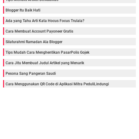
Blogger Itu Baik Hati
Ada yang Tahu Arti Kata Hocus Focus Trulala?
Cara Membuat Account Payoneer Gratis
Silaturahmi Ramadan Ala Blogger
Tips Mudah Cara Menghentikan PasarPolis Gojek
Cara Jitu Membuat Judul Artikel yang Menarik
Pesona Sang Pangeran Saudi
Cara Menggunakan QR Code di Aplikasi Mitra PeduliLindungi