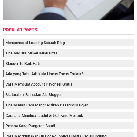
POPULAR POSTS
Mempercepat Loading Sebuah Blog
Tips Menulis Artikel Berkualitas
Blogger Itu Baik Hati
Ada yang Tahu Arti Kata Hocus Focus Trulala?
Cara Membuat Account Payoneer Gratis
Silaturahmi Ramadan Ala Blogger
Tips Mudah Cara Menghentikan PasarPolis Gojek
Cara Jitu Membuat Judul Artikel yang Menarik
Pesona Sang Pangeran Saudi
Cara Menggunakan QR Code di Aplikasi Mitra PeduliLindungi